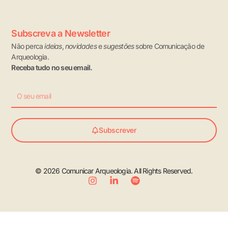
Subscreva a Newsletter
Não perca
ideias
,
novidades
e
sugestões
sobre Comunicação de
Arqueologia.
Receba tudo no seu email.
Email
Subscrever
© 2026 Comunicar Arqueologia. All Rights Reserved.
I
L
S
n
i
p
s
n
o
t
k
t
a
e
i
g
d
f