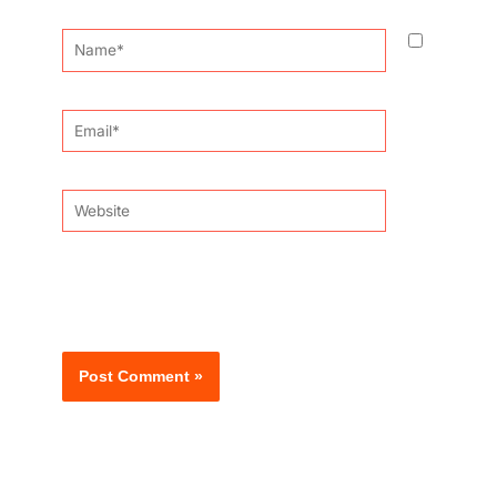
Name*
Email*
Website
Guardar o meu nome, email e site neste navegador
para a próxima vez que eu comentar.