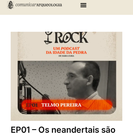
Skip
to
content
EP01 – Os neandertais são