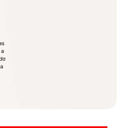
as
 a
 da
la