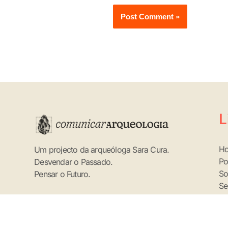
L
H
Um projecto da arqueóloga Sara Cura.
Po
Desvendar o Passado.
So
Pensar o Futuro.
Se
Co