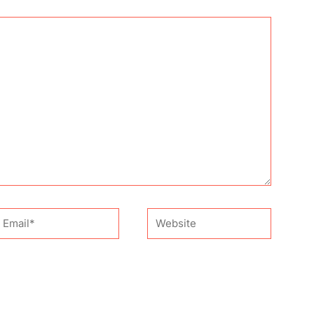
mail*
Website
e site neste navegador para a próxima vez que eu