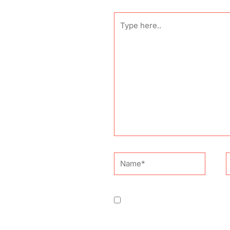
Type
here..
Name*
E
Guardar o meu nome, email 
comentar.