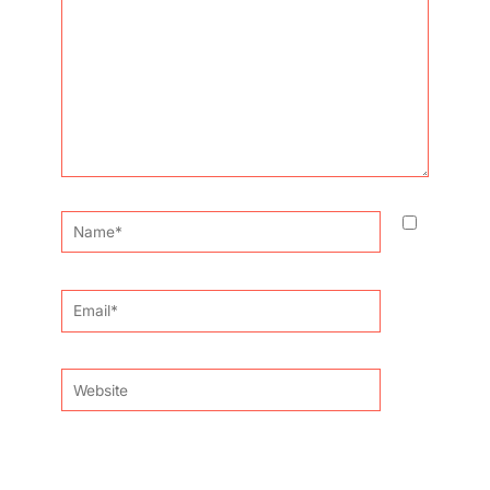
Name*
Email*
Website
Guardar o meu nome, email e site neste navegador
para a próxima vez que eu comentar.