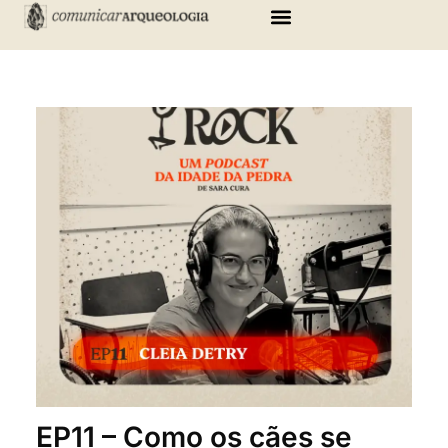
Skip
to
content
EP11 – Como os cães se