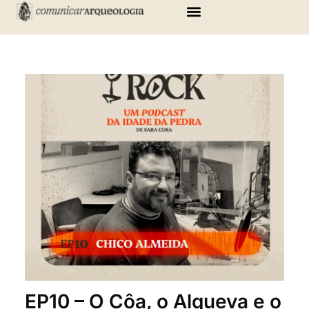
Skip
to
content
EP10 – O Côa, o Alqueva e o