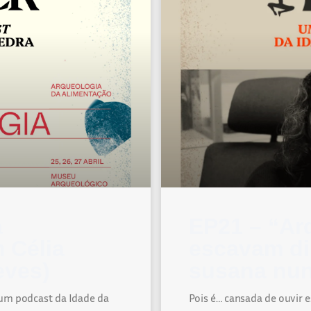
a
EP21 – “Ar
 Célia
escavam di
eves)
susana nun
 um podcast da Idade da
Pois é… cansada de ouvir e