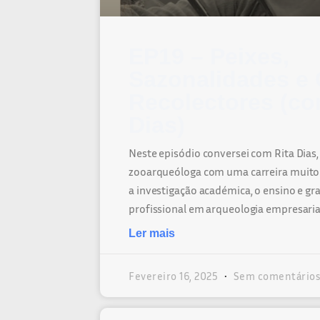
EP19 – Peixes,
Sazonalidades e
Recolectores (co
Dias)
Neste episódio conversei com Rita Dias,
zooarqueóloga com uma carreira muito 
a investigação académica, o ensino e gr
profissional em arqueologia empresaria
Ler mais
Fevereiro 16, 2025
Sem comentários