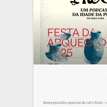
Especial Festa d
Arqueologia (com
Pereira e césar n
Neste episódio especial do Let’s Rock –