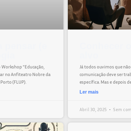
 pensar (e
Conhecer o
ogia
alvo
no Workshop “Educação,
Já todos ouvimos que não 
gar no Anfiteatro Nobre da
comunicação deve ser tra
 Porto (FLUP).
específica. Mas e depois d
Ler mais
Abril 30, 2025
Sem com