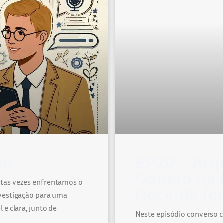
ão
EP20 – Arqu
Género na P
itas vezes enfrentamos o
Recente (c
nvestigação para uma
 e clara, junto de
Neste episódio converso c