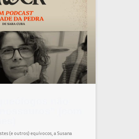
queólogos não
nossauros” (com
es)
stes (e outros) equívocos, a Susana