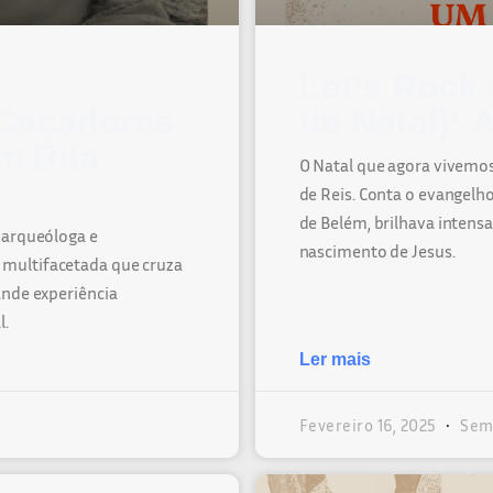
Let’s Rock 
 Caçadores
de Natal): 
m Rita
O Natal que agora vivemos 
de Reis. Conta o evangelho
de Belém, brilhava inten
 arqueóloga e
nascimento de Jesus.
multifacetada que cruza
ande experiência
l.
Ler mais
Fevereiro 16, 2025
Sem 