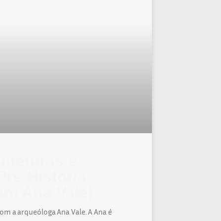
iteturas e
ré-História
om Ana Vale)
om a arqueóloga Ana Vale. A Ana é