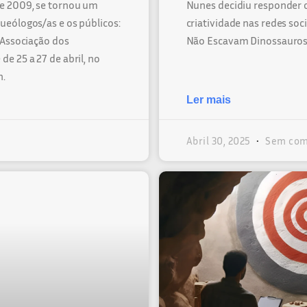
e 2009, se tornou um
Nunes decidiu responder
ueólogos/as e os públicos:
criatividade nas redes so
 Associação dos
Não Escavam Dinossauros
e 25 a 27 de abril, no
h.
Ler mais
Abril 30, 2025
Sem com